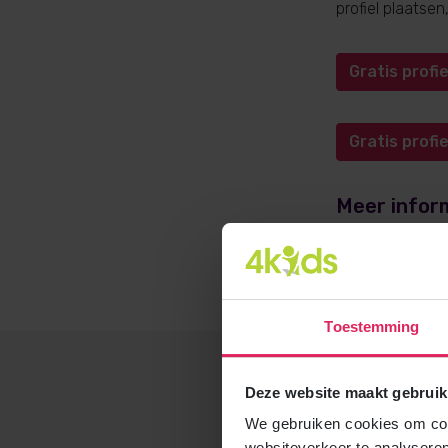
profiel plaatse
Gratis prof
Gratis prof
Meer infor
Meer informati
opvangadvies@4
Toestemming
Deze website maakt gebruik
We gebruiken cookies om cont
websiteverkeer te analyseren