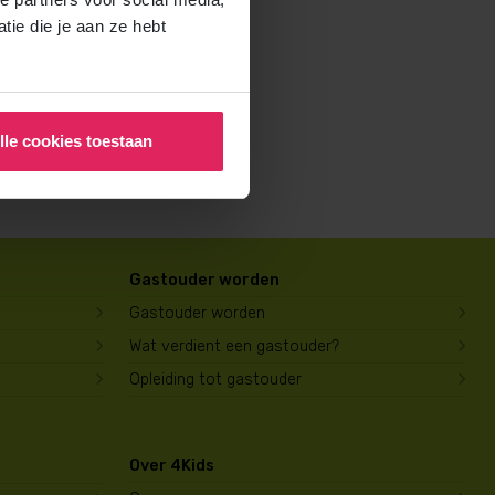
rochure voor ouders aan en
ie die je aan ze hebt
lle cookies toestaan
Gastouder worden
Gastouder worden
Wat verdient een gastouder?
Opleiding tot gastouder
Over 4Kids