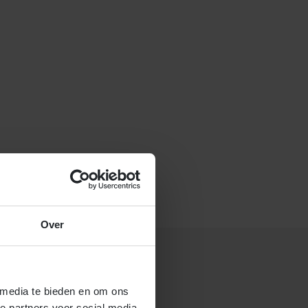
f stuur een e-mail naar
Over
 media te bieden en om ons
 gastouderbureau 4Kids?
e partners voor social media,