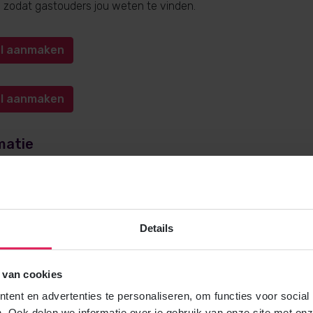
n, zodat gastouders jou weten te vinden.
iel aanmaken
iel aanmaken
matie
e over gastouderopvang via 4Kids? Bel
0572-341000
(keuze 1) o
kids.nl
. Wij helpen je graag!
Details
 van cookies
Gratis brochure
ent en advertenties te personaliseren, om functies voor social
Meer weten over gastouderopvang via
. Ook delen we informatie over je gebruik van onze site met onz