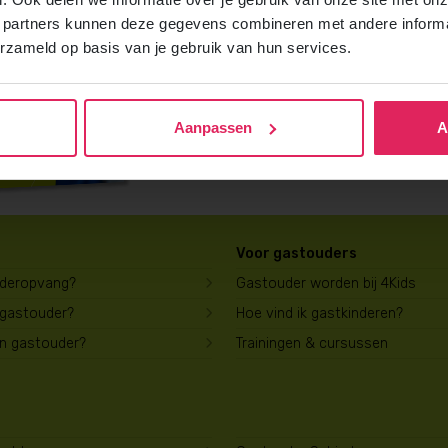
Vraag gratis en vrijblijvend de 4Kids b
 partners kunnen deze gegevens combineren met andere informat
ontvang het direct in je mailbox.
erzameld op basis van je gebruik van hun services.
Brochure aanvragen
Aanpassen
A
Voor gastouders
uderopvang?
Gastouder worden bij 4Kids
 gastouder?
Hoe vind ik gastkinderen?
en gastouder?
Trainingen & cursussen