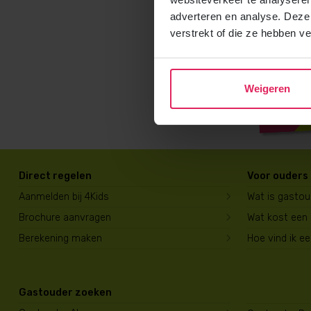
adverteren en analyse. Deze
verstrekt of die ze hebben v
Weigeren
Direct regelen
Voor ouders
Aanmelden bij 4Kids
Wat is gasto
Brochure aanvragen
Wat kost een
Berekening maken
Hoe vind ik e
Gastouder zoeken