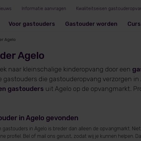
ieuws
Informatie aanvragen
Kwaliteitseisen gastouderopva
Voor gastouders
Gastouder worden
Curs
er Agelo
der Agelo
oek naar kleinschalige kinderopvang door een
ga
je gastouders die gastouderopvang verzorgen in
en gastouders
uit Agelo op de opvangmarkt. Pr
.
ouder in Agelo gevonden
gastouders in Agelo is breder dan alleen de opvangmarkt. Niet
e profiel. Bel of mail ons gerust, zodat wij je kunnen helpen. D