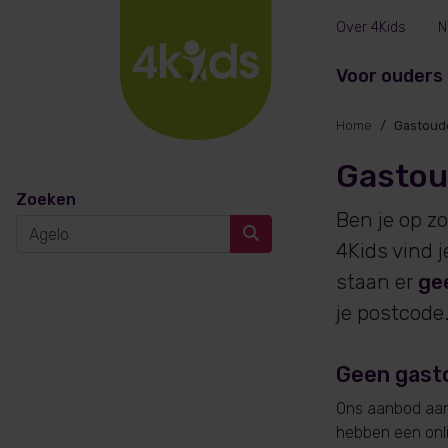
Over 4Kids
N
Voor ouders
Home
Gastoud
Gastou
Zoeken
Ben je op z
4Kids vind 
staan er
ge
je postcode
Geen gast
Ons aanbod aan 
hebben een onlin