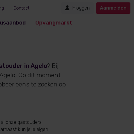
Inloggen
Aanmelden
ng
Contact
usaanbod
Opvangmarkt
stouder in Agelo
? Bij
 Agelo. Op dit moment
obeer eens te zoeken op
 al onze gastouders
aarnaast kun je je eigen