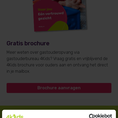
Gratis brochure
Meer weten over gastouderopvang via
gastouderbureau 4Kids? Vraag gratis en vrijblijvend de
4Kids brochure voor ouders aan en ontvang het direct
in je mailbox.
Brochure aanvragen
Direct regelen