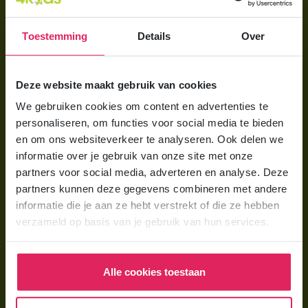
Aanmelden bij 4Kids
Toestemming
Details
Over
Brochure aanvragen
Berekening maken
Deze website maakt gebruik van cookies
We gebruiken cookies om content en advertenties te
Voor ouders
personaliseren, om functies voor social media te bieden
Wat is gastouderopvang?
en om ons websiteverkeer te analyseren. Ook delen we
informatie over je gebruik van onze site met onze
Wat kost een gastouder?
partners voor social media, adverteren en analyse. Deze
Hoe vind ik een gastouder?
partners kunnen deze gegevens combineren met andere
informatie die je aan ze hebt verstrekt of die ze hebben
verzameld op basis van je gebruik van hun services.
Voor gastouders
Gastouder worden bij 4Kids
Alle cookies toestaan
Hoe vind ik gastkinderen?
Trainingen & cursussen