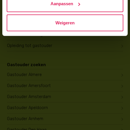
Aanpassen
Gastouder worden
Weigeren
Gastouder worden
Wat verdient een gastouder?
Opleiding tot gastouder
Gastouder zoeken
Gastouder Almere
Gastouder Amersfoort
Gastouder Amsterdam
Gastouder Apeldoorn
Gastouder Arnhem
Gastouder Den Haag