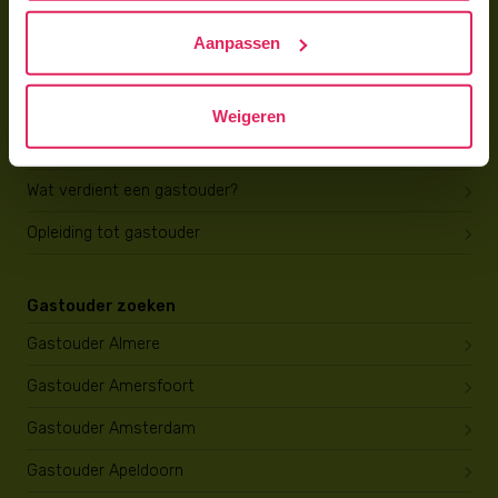
Hoe vind ik gastkinderen?
Aanpassen
Trainingen & cursussen
Gastouder worden
Weigeren
Gastouder worden
Wat verdient een gastouder?
Opleiding tot gastouder
Gastouder zoeken
Gastouder Almere
Gastouder Amersfoort
Gastouder Amsterdam
Gastouder Apeldoorn