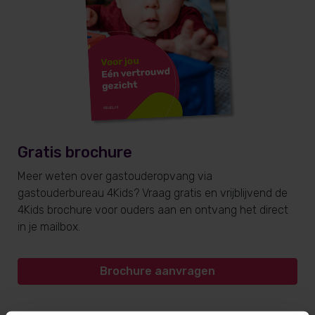
Gratis brochure
Meer weten over gastouderopvang via
gastouderbureau 4Kids? Vraag gratis en vrijblijvend de
4Kids brochure voor ouders aan en ontvang het direct
in je mailbox.
Brochure aanvragen