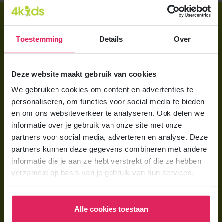
Direct regelen
Aanmelden bij 4Kids
Toestemming
Details
Over
Brochure aanvragen
Deze website maakt gebruik van cookies
Berekening maken
We gebruiken cookies om content en advertenties te
personaliseren, om functies voor social media te bieden
Voor ouders
en om ons websiteverkeer te analyseren. Ook delen we
Wat is gastouderopvang?
informatie over je gebruik van onze site met onze
partners voor social media, adverteren en analyse. Deze
Wat kost een gastouder?
partners kunnen deze gegevens combineren met andere
Hoe vind ik een gastouder?
informatie die je aan ze hebt verstrekt of die ze hebben
verzameld op basis van je gebruik van hun services.
Voor gastouders
Gastouder worden bij 4Kids
Alle cookies toestaan