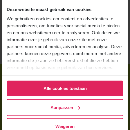
trainingen die 4Kids aanbiedt, tellen mee voor de 7 uur
educatie die gastouders vanaf juli 2026 verplicht
Deze website maakt gebruik van cookies
moeten volgen. Kinderwijs biedt je een flexibele en
We gebruiken cookies om content en advertenties te
overzichtelijke manier om te werken aan je
personaliseren, om functies voor social media te bieden
professionele ontwikkeling, terwijl je tegelijkertijd
en om ons websiteverkeer te analyseren. Ook delen we
voldoet aan de nieuwe kwaliteitseisen. Je leert in je
informatie over je gebruik van onze site met onze
eigen tempo en kiest de trainingen die passen bij jouw
partners voor social media, adverteren en analyse. Deze
opvang en leerbehoefte.
partners kunnen deze gegevens combineren met andere
informatie die je aan ze hebt verstrekt of die ze hebben
verzameld op basis van je gebruik van hun services.
Direct regelen
Aanmelden bij 4Kids
Alle cookies toestaan
Brochure aanvragen
Berekening maken
Aanpassen
Voor ouders
Weigeren