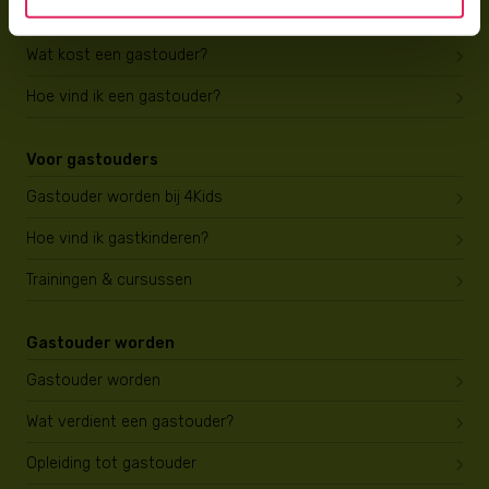
Wat is gastouderopvang?
Wat kost een gastouder?
Hoe vind ik een gastouder?
Voor gastouders
Gastouder worden bij 4Kids
Hoe vind ik gastkinderen?
Trainingen & cursussen
Gastouder worden
Gastouder worden
Wat verdient een gastouder?
Opleiding tot gastouder