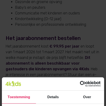
Gezonde en groene opvang
Baby’s en peuters
Communicatie met kinderen en ouders
Kindontwikkeling (0–12 jaar)
Persoonlijke en professionele ontwikkeling
Het jaarabonnement bestellen
Het jaarabonnement kost
€ 99,95 per jaar
en loopt
van 1 maart 2026 tot 1 maart 2027. Het maakt niet uit in
welke maand je instapt: de prijs blijft hetzelfde.
Dit
abonnement is alleen beschikbaar voor
gastouders die kinderen opvangen via 4Kids
. Heb
je interesse in een jaarabonnement? Stuur dan een e-
mail naar
cursus@4kids.nl
.
Verplichte educatie vanaf 1 juli 2026
Toestemming
Details
Over
Alle trainingen van Kinderwijs, net als de andere online